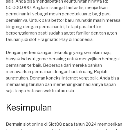
saja, Anda bisa mendapatkan keuntungan hingga Rp
50.000.000. Angka ini sangat fantastis, menjadikan
permainan ini sebagai mesin pencetak uang bagi para
pemainnya. Untuk para bettor baru, mungkin masih merasa
bingung dengan permainan ini, tetapi para bettor
berpengalaman pasti sudah sangat familiar dengan agen
taruhan judi slot Pragmatic Play di Indonesia.
Dengan perkembangan teknologi yang semakin maju,
banyak industri game bersaing untuk menyajikan berbagai
permainan terbaik. Beberapa dari mereka bahkan
menawarkan permainan dengan hadiah uang Rupiah
sungguhan. Dengan koneksi internet yang baik, Anda bisa
memasang taruhan dan memenangkan hadiahnya kapan
saja tanpa batasan waktu atau usia.
Kesimpulan
Bermain slot online di Slot88 pada tahun 2024 memberikan