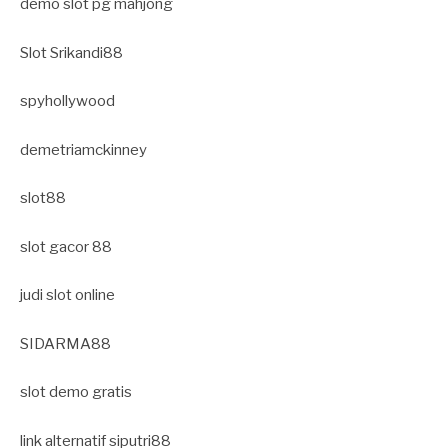
demo slot pg mahjong
Slot Srikandi88
spyhollywood
demetriamckinney
slot88
slot gacor 88
judi slot online
SIDARMA88
slot demo gratis
link alternatif siputri88