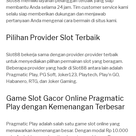
Slot88 memiliki layanan pelanggan terbaik yang siap
membantu Anda selama 24 jam. Tim customer service kami
selalu siap memberikan dukungan dan menjawab
pertanyaan Anda mengenai cara bermain di situs kami.
Pilihan Provider Slot Terbaik
Slot88 bekerja sama dengan provider-provider terbaik
untuk menyediakan pilihan permainan slot yang beragam.
Beberapa provider yang hadir di Slot88 antara lain adalah
Pragmatic Play, PG Soft, Joker123, Playtech, Play’n GO,
Habanero, RTG, dan Joker Gaming.
Game Slot Gacor Online Pragmatic
Play dengan Kemenangan Terbesar
Pragmatic Play adalah salah satu game slot online yang
menawarkan kemenangan besar. Dengan modal Rp 10.000