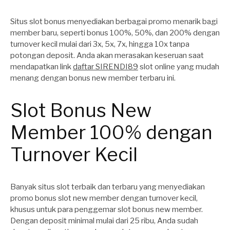
Situs slot bonus menyediakan berbagai promo menarik bagi
member baru, seperti bonus 100%, 50%, dan 200% dengan
turnover kecil mulai dari 3x, 5x, 7x, hingga 10x tanpa
potongan deposit. Anda akan merasakan keseruan saat
mendapatkan link
daftar SIRENDI89
slot online yang mudah
menang dengan bonus new member terbaru ini.
Slot Bonus New
Member 100% dengan
Turnover Kecil
Banyak situs slot terbaik dan terbaru yang menyediakan
promo bonus slot new member dengan turnover kecil,
khusus untuk para penggemar slot bonus new member.
Dengan deposit minimal mulai dari 25 ribu, Anda sudah