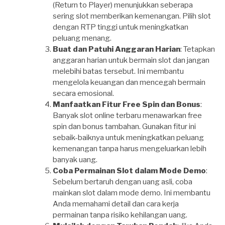
(Return to Player) menunjukkan seberapa
sering slot memberikan kemenangan. Pilih slot
dengan RTP tinggi untuk meningkatkan
peluang menang.
Buat dan Patuhi Anggaran Harian
: Tetapkan
anggaran harian untuk bermain slot dan jangan
melebihi batas tersebut. Ini membantu
mengelola keuangan dan mencegah bermain
secara emosional.
Manfaatkan Fitur Free Spin dan Bonus
:
Banyak slot online terbaru menawarkan free
spin dan bonus tambahan. Gunakan fitur ini
sebaik-baiknya untuk meningkatkan peluang
kemenangan tanpa harus mengeluarkan lebih
banyak uang.
Coba Permainan Slot dalam Mode Demo
:
Sebelum bertaruh dengan uang asli, coba
mainkan slot dalam mode demo. Ini membantu
Anda memahami detail dan cara kerja
permainan tanpa risiko kehilangan uang.