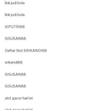
link judi bola
link judi bola
SIPUTRI88
SISUSAN88
Daftar Slot SRIKANDI88
srikandi88
SISUSAN88
SISUSAN88
slot gacor hari ini