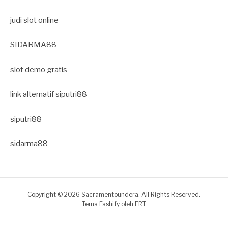
judi slot online
SIDARMA88
slot demo gratis
link alternatif siputri88
siputri88
sidarma88
Copyright © 2026 Sacramentoundera. All Rights Reserved.
Tema Fashify oleh
FRT