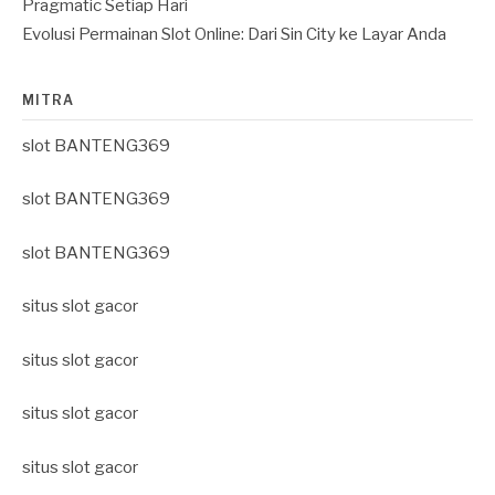
Pragmatic Setiap Hari
Evolusi Permainan Slot Online: Dari Sin City ke Layar Anda
MITRA
slot BANTENG369
slot BANTENG369
slot BANTENG369
situs slot gacor
situs slot gacor
situs slot gacor
situs slot gacor