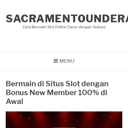
Lompat
ke
SACRAMENTOUNDER
konten
Cara Bermain Slot Online Gacor dengan Sukses
MENU
Bermain di Situs Slot dengan
Bonus New Member 100% di
Awal