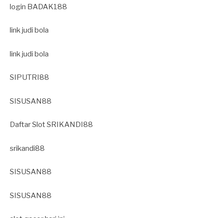
login BADAK188
link judi bola
link judi bola
SIPUTRI88
SISUSAN88
Daftar Slot SRIKANDI88
srikandi88
SISUSAN88
SISUSAN88