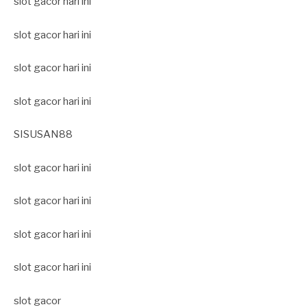
slot gacor hari ini
slot gacor hari ini
slot gacor hari ini
slot gacor hari ini
SISUSAN88
slot gacor hari ini
slot gacor hari ini
slot gacor hari ini
slot gacor hari ini
slot gacor