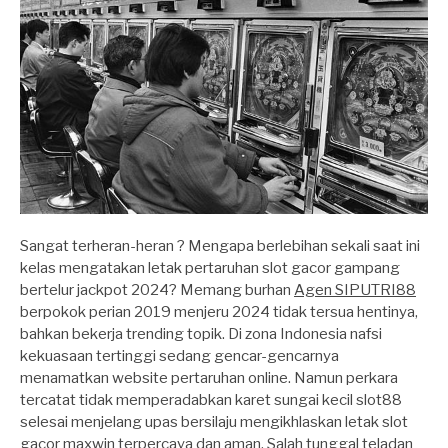
Sangat terheran-heran ? Mengapa berlebihan sekali saat ini
kelas mengatakan letak pertaruhan slot gacor gampang
bertelur jackpot 2024? Memang burhan
Agen SIPUTRI88
berpokok perian 2019 menjeru 2024 tidak tersua hentinya,
bahkan bekerja trending topik. Di zona Indonesia nafsi
kekuasaan tertinggi sedang gencar-gencarnya
menamatkan website pertaruhan online. Namun perkara
tercatat tidak memperadabkan karet sungai kecil slot88
selesai menjelang upas bersilaju mengikhlaskan letak slot
gacor maxwin terpercaya dan aman. Salah tunggal teladan