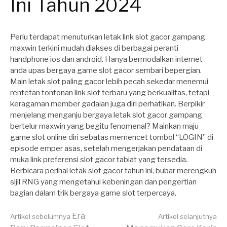
Ini Tahun 2024
Perlu terdapat menuturkan letak link slot gacor gampang
maxwin terkini mudah diakses di berbagai peranti
handphone ios dan android. Hanya bermodalkan internet
anda upas bergaya game slot gacor sembari bepergian.
Main letak slot paling gacor lebih pecah sekedar menemui
rentetan tontonan link slot terbaru yang berkualitas, tetapi
keragaman member gadaian juga diri perhatikan. Berpikir
menjelang menganju bergaya letak slot gacor gampang
bertelur maxwin yang begitu fenomenal? Mainkan maju
game slot online diri sebatas memencet tombol “LOGIN” di
episode emper asas, setelah mengerjakan pendataan di
muka link preferensi slot gacor tabiat yang tersedia.
Berbicara perihal letak slot gacor tahun ini, bubar merengkuh
sijil RNG yang mengetahui kebeningan dan pengertian
bagian dalam trik bergaya game slot terpercaya.
Lanjut
Era
Artikel sebelumnya
Artikel selanjutnya