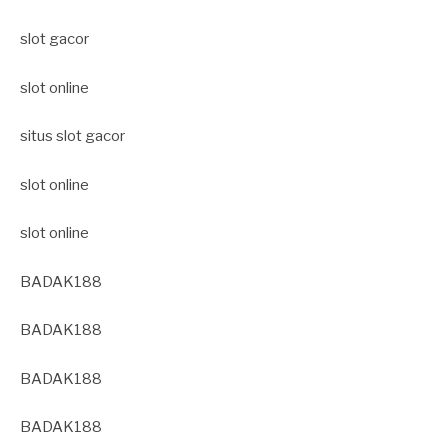
slot gacor
slot online
situs slot gacor
slot online
slot online
BADAK188
BADAK188
BADAK188
BADAK188