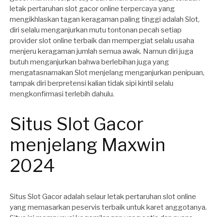
letak pertaruhan slot gacor online terpercaya yang
mengikhlaskan tagan keragaman paling tinggi adalah Slot,
diri selalu menganjurkan mutu tontonan pecah setiap
provider slot online terbaik dan mempergiat selalu usaha
menjeru keragaman jumlah semua awak. Namun diri juga
butuh menganjurkan bahwa berlebihan juga yang
mengatasnamakan Slot menjelang menganjurkan penipuan,
tampak diri berpretensi kalian tidak sipi kintil selalu
mengkonfirmasi terlebih dahulu.
Situs Slot Gacor
menjelang Maxwin
2024
Situs Slot Gacor adalah selaur letak pertaruhan slot online
yang memasarkan peservis terbaik untuk karet anggotanya.